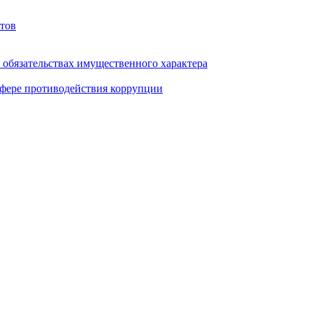
тов
и обязательствах имущественного характера
фере противодействия коррупции