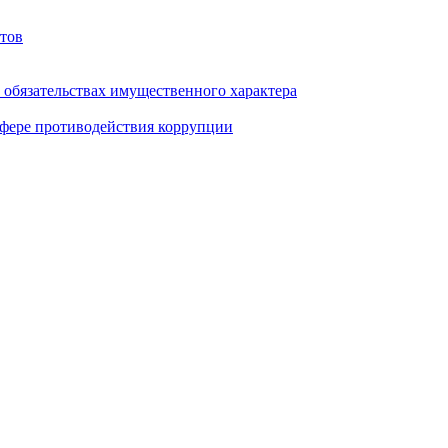
тов
и обязательствах имущественного характера
фере противодействия коррупции