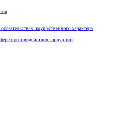
тов
и обязательствах имущественного характера
фере противодействия коррупции