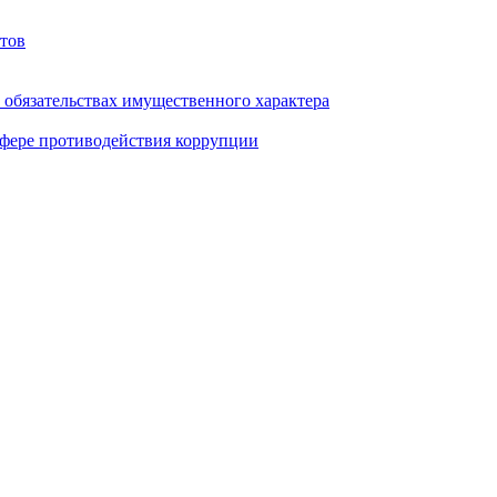
тов
и обязательствах имущественного характера
фере противодействия коррупции