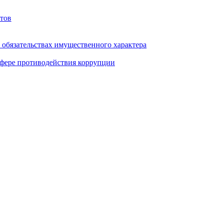
тов
и обязательствах имущественного характера
фере противодействия коррупции