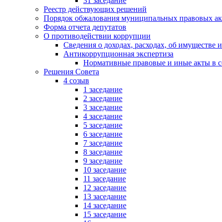
31 заседание
Реестр действующих решений
Порядок обжалования муниципальных правовых ак
Форма отчета депутатов
О противодействии коррупции
Сведения о доходах, расходах, об имуществе 
Антикоррупционная экспертиза
Нормативные правовые и иные акты в с
Решения Совета
4 созыв
1 заседание
2 заседание
3 заседание
4 заседание
5 заседание
6 заседание
7 заседание
8 заседание
9 заседание
10 заседание
11 заседание
12 заседание
13 заседание
14 заседание
15 заседание