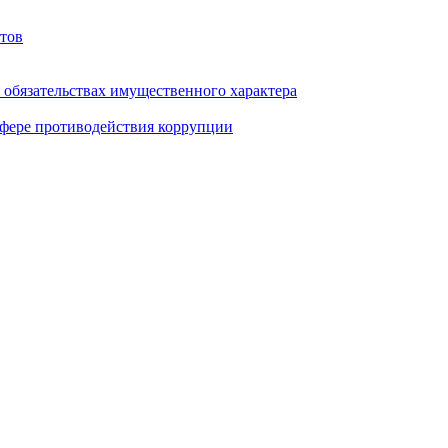
тов
и обязательствах имущественного характера
фере противодействия коррупции