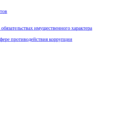
тов
и обязательствах имущественного характера
фере противодействия коррупции