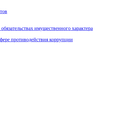
тов
и обязательствах имущественного характера
фере противодействия коррупции