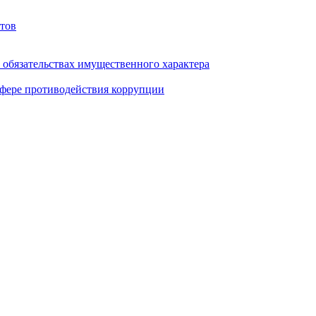
тов
и обязательствах имущественного характера
фере противодействия коррупции