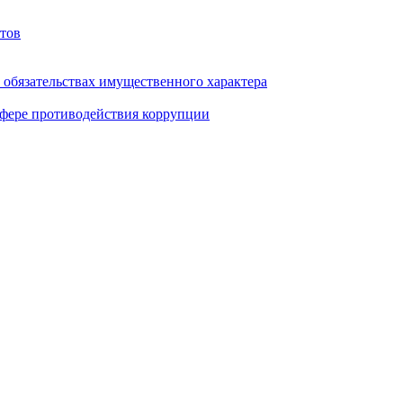
тов
и обязательствах имущественного характера
фере противодействия коррупции