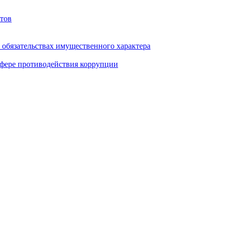
тов
и обязательствах имущественного характера
фере противодействия коррупции