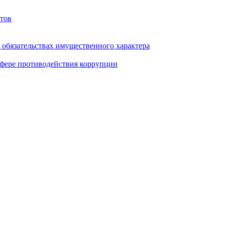
тов
и обязательствах имущественного характера
фере противодействия коррупции