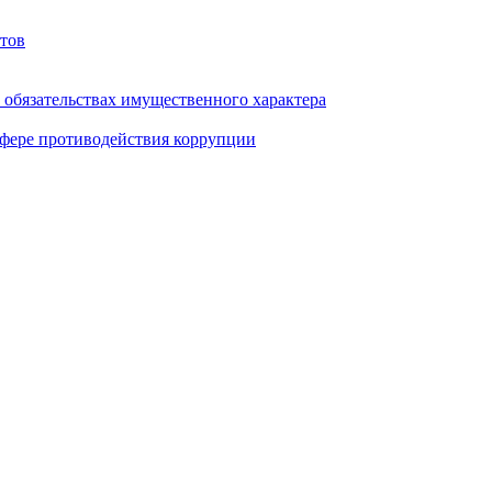
тов
и обязательствах имущественного характера
фере противодействия коррупции