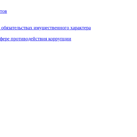
тов
и обязательствах имущественного характера
фере противодействия коррупции