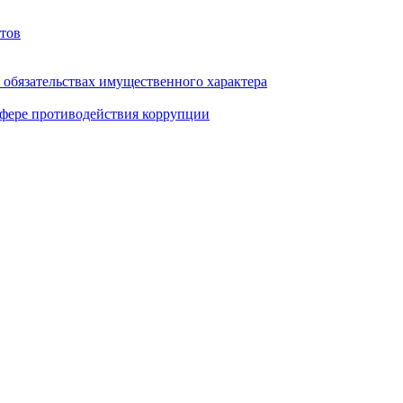
тов
и обязательствах имущественного характера
фере противодействия коррупции