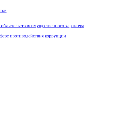
тов
и обязательствах имущественного характера
фере противодействия коррупции