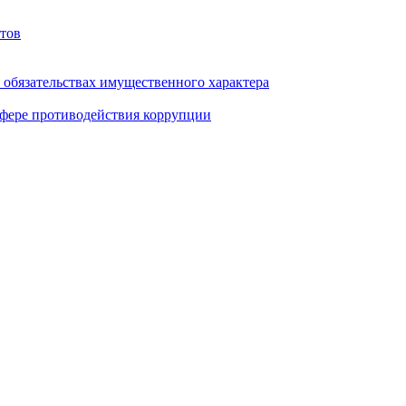
тов
и обязательствах имущественного характера
фере противодействия коррупции