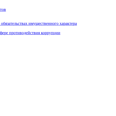
тов
и обязательствах имущественного характера
фере противодействия коррупции