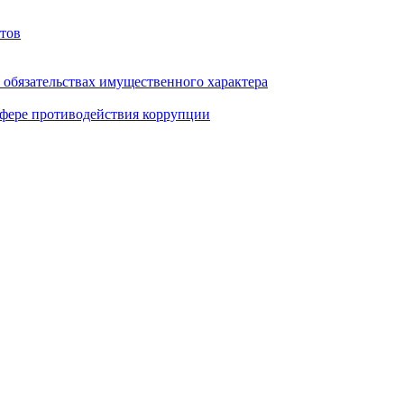
тов
и обязательствах имущественного характера
фере противодействия коррупции