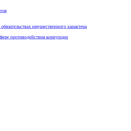
тов
и обязательствах имущественного характера
фере противодействия коррупции