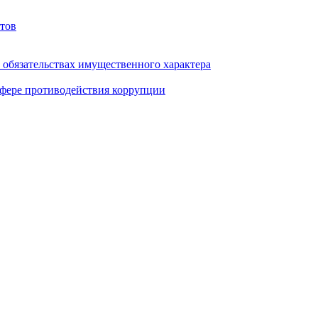
тов
и обязательствах имущественного характера
фере противодействия коррупции