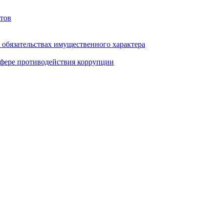
тов
и обязательствах имущественного характера
фере противодействия коррупции