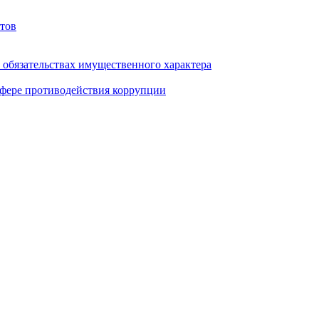
тов
и обязательствах имущественного характера
фере противодействия коррупции