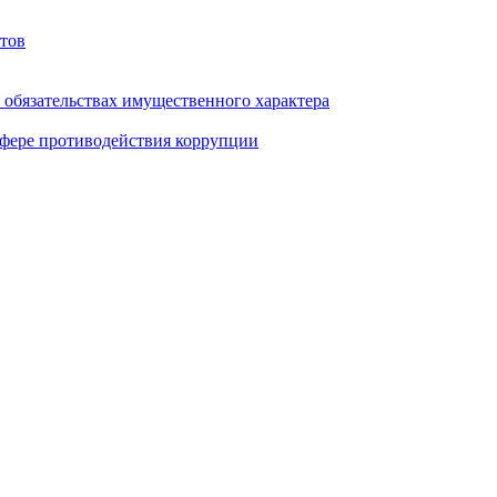
тов
и обязательствах имущественного характера
фере противодействия коррупции