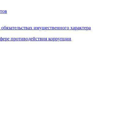
тов
и обязательствах имущественного характера
фере противодействия коррупции